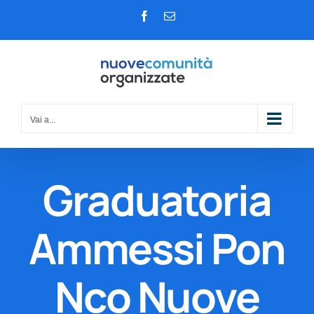
Salta
Facebook
Email
al
contenuto
Vai a...
Graduatoria
Ammessi Pon
Nco Nuove